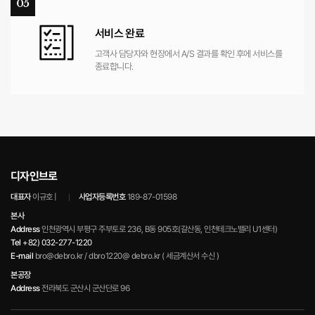
서비스 완료
고객사 담당자와 현장에서 A/S 결과를 확인 후에 서비스를
종료합니다.
디자인브로
대표자
이규호 |
사업자등록번호
189-87-01598
본사
Address
인천광역시 부평구 주부토로 236, B동 905호(갈산동, 인천테크노밸리 U1센터)
Tel
+82) 032-277-1220
E-mail
bro@debro.kr / dbro1220@ debro.kr ( 세금계산서 수신 )
본공장
Address
전라북도 군산시 군산단로 96