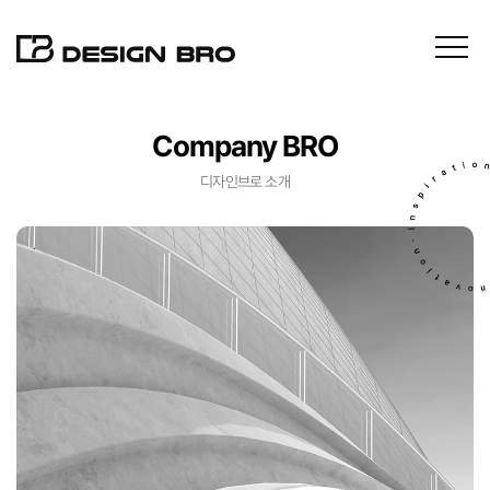
Company BRO
About
디자인브로 소개
Projects
Contact
News