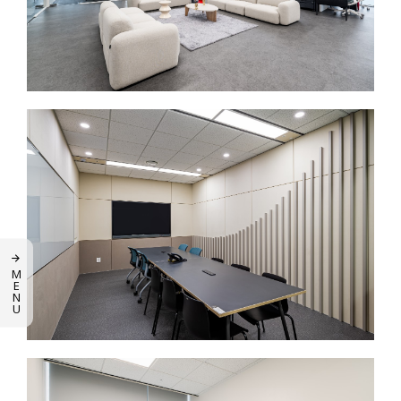
M
E
N
U