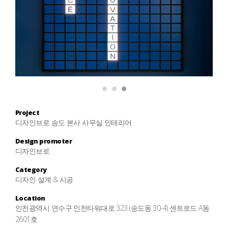
1
2
3
Project
디자인브로 송도 본사 사무실 인테리어
Design promoter
디자인브로
Category
디자인 설계 & 시공
Location
인천광역시 연수구 인천타워대로 323 (송도동 30-4) 센트로드 A동
2601호