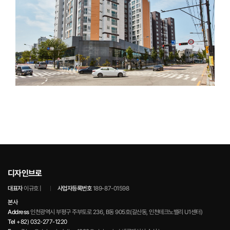
디자인브로
대표자
이규호 |
사업자등록번호
189-87-01598
본사
Address
인천광역시 부평구 주부토로 236, B동 905호(갈산동, 인천테크노밸리 U1센터)
Tel
+82) 032-277-1220