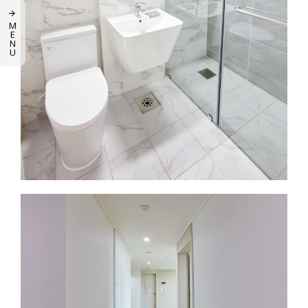
M
E
N
U