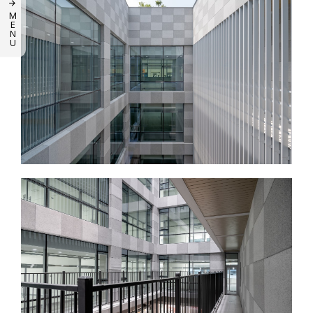
M
E
N
U