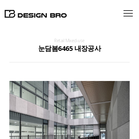
Retail Mixed-use
About
눈담봄6465 내장공사
Projects
Contact
News