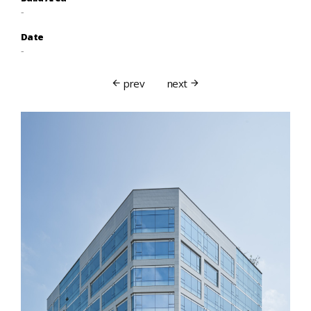
-
Date
-
prev
next