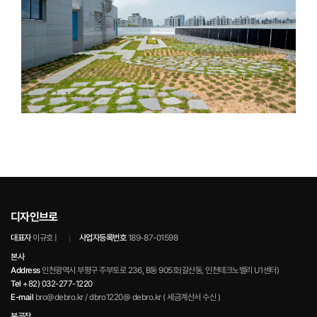
디자인브로
대표자
이규호 |
사업자등록번호
189-87-01598
본사
Address
인천광역시 부평구 주부토로 236, B동 905호(갈산동, 인천테크노밸리 U1센터)
Tel
+82) 032-277-1220
E-mail
bro@debro.kr / dbro1220@ debro.kr ( 세금계산서 수신 )
본공장