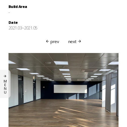
Build Area
-
Date
2021.03~2021.05
prev
next
M
E
N
U