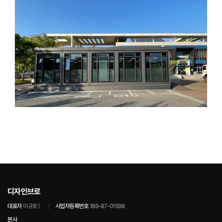
디자인브로
대표자
이규호 |
사업자등록번호
189-87-01598
본사